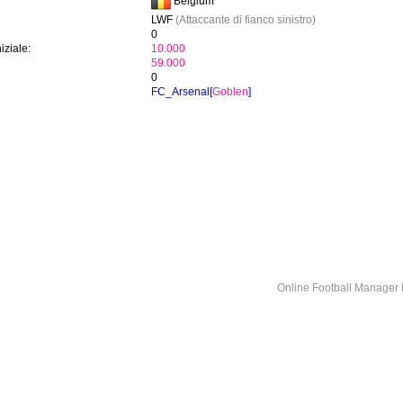
Belgium
LWF
(Attaccante di fianco sinistro)
0
iziale:
10.000
59.000
0
FC_Arsenal[
Goblen
]
Online Football Manage