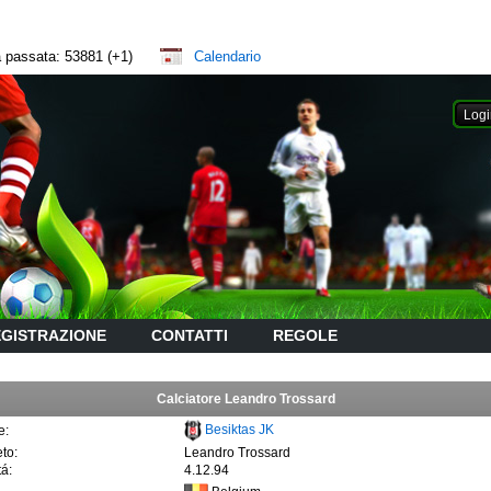
na passata: 53881 (+1)
Calendario
GISTRAZIONE
CONTATTI
REGOLE
Calciatore Leandro Trossard
Besiktas JK
e:
to:
Leandro Trossard
tá:
4.12.94