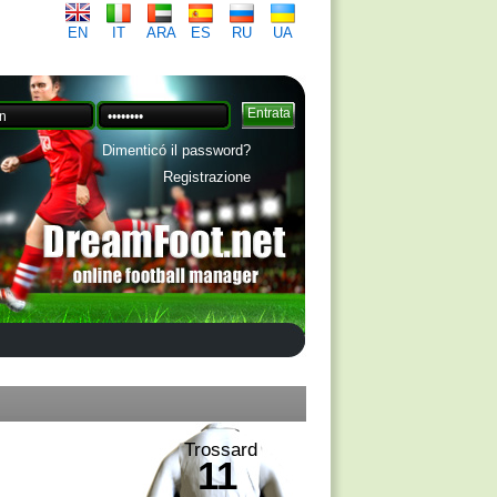
EN
IT
ARA
ES
RU
UA
Dimenticó il password?
Registrazione
Trossard
11