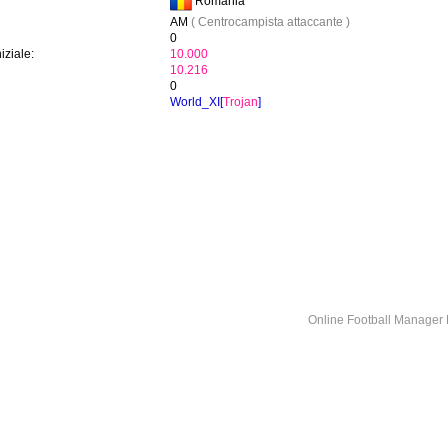
Romania
AM
( Centrocampista attaccante )
0
iziale:
10.000
10.216
0
World_XI[
Trojan
]
Online Football Manage