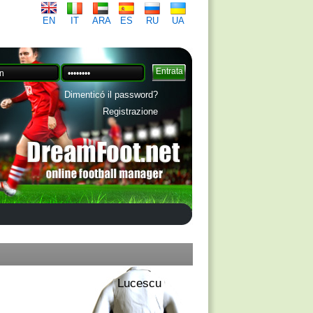
EN
IT
ARA
ES
RU
UA
Dimenticó il password?
Registrazione
Lucescu