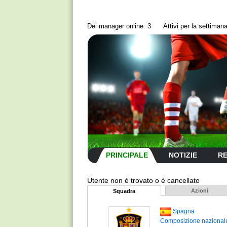
Dei manager online: 3
Аttivi per la settima
PRINCIPALE
NOTIZIE
RE
Utente non é trovato o é cancellato
Аzioni
Squadra
Spagna
Composizione nazional