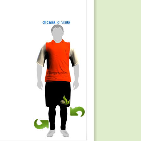
di casa
|
di visita