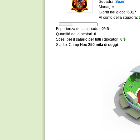
Squadra:
Spain
Manager:
Giorni nel gioco:
6317
Al conto della squadra:
Esperienza della squadra:
0
/
45
Quantitá dei giocatori:
0
Spesi per il salario per tutti i giocatori:
0 $
Stadio: Camp Nou
250 mila di seggi