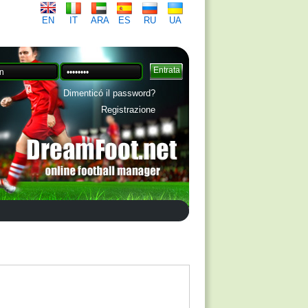
EN
IT
ARA
ES
RU
UA
Dimenticó il password?
Registrazione