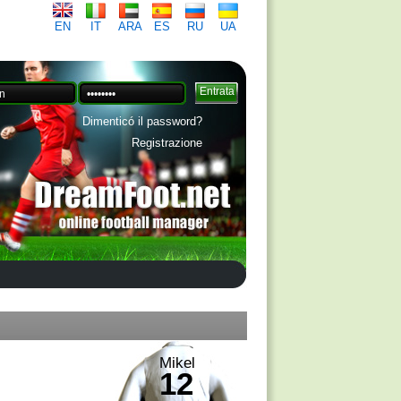
EN
IT
ARA
ES
RU
UA
Dimenticó il password?
Registrazione
Mikel
12