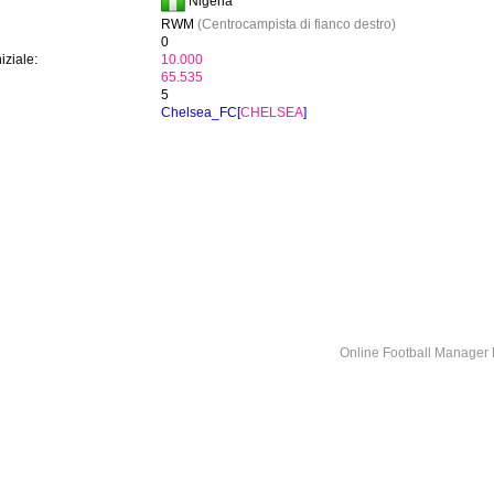
Nigeria
RWM
(Centrocampista di fianco destro)
0
iziale:
10.000
65.535
5
Chelsea_FC[
CHELSEA
]
Online Football Manage