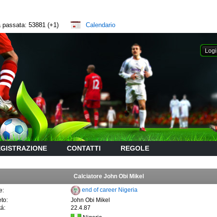
na passata: 53881 (+1)
Calendario
GISTRAZIONE
CONTATTI
REGOLE
Calciatore John Obi Mikel
end of career Nigeria
e:
to:
John Obi Mikel
tá:
22.4.87