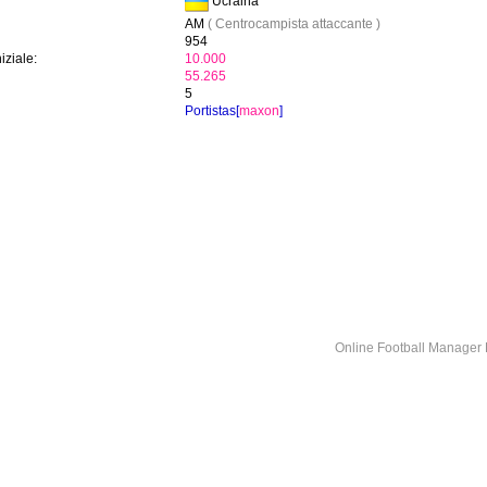
Ucraina
AM
( Centrocampista attaccante )
954
iziale:
10.000
55.265
5
Portistas[
maxon
]
Online Football Manage