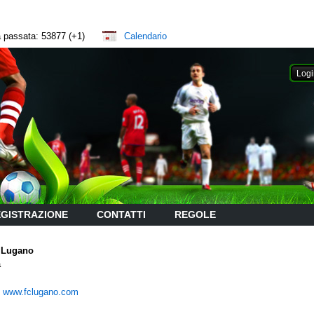
na passata: 53877 (+1)
Calendario
GISTRAZIONE
CONTATTI
REGOLE
 Lugano
a
:
www.fclugano.com