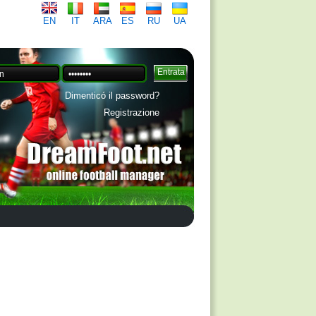
EN
IT
ARA
ES
RU
UA
Dimenticó il password?
Registrazione