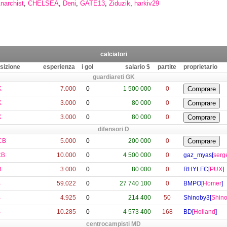
narchist
,
CHELSEA
,
Deni
,
GATE13
,
Ziduzik
,
harkiv29
calciatori
sizione
esperienza
i gol
salario $
partite
proprietario
guardiareti GK
K
7.000
0
1 500 000
0
K
3.000
0
80 000
0
K
3.000
0
80 000
0
difensori D
CB
5.000
0
200 000
0
CB
10.000
0
4 500 000
0
gaz_myas[
serg
B
3.000
0
80 000
0
RHYLFC[
PUX
]
B
59.022
0
27 740 100
0
BMPO[
Homer
]
B
4.925
0
214 400
50
Shinoby3[
Shin
B
10.285
0
4 573 400
168
BD[
Holland
]
centrocampisti MD