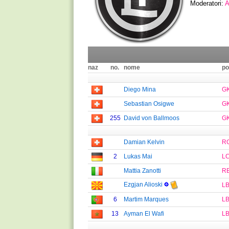
Moderatori:
A
naz
no.
nome
po
Diego Mina
G
Sebastian Osigwe
G
255
David von Ballmoos
G
Damian Kelvin
R
2
Lukas Mai
L
Mattia Zanotti
R
Ezgjan Alioski
L
6
Martim Marques
L
13
Ayman El Wafi
L